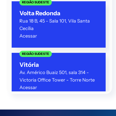
REGIÃO SUDESTE
Volta Redonda
Rua 18 B, 45 - Sala 101, Vila Santa
Cecília
Acessar
REGIÃO SUDESTE
Vitória
Av. Américo Buaiz 501, sala 314 -
Victoria Office Tower - Torre Norte
Acessar
REGIÃO SUDESTE