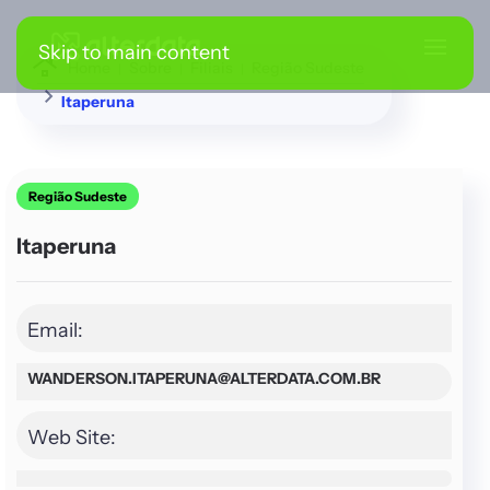
Skip to main content
Home
Sobre
Filiais
Região Sudeste
Itaperuna
Região Sudeste
Itaperuna
Email:
WANDERSON.ITAPERUNA@ALTERDATA.COM.BR
Web Site: