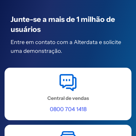
Vitória
Rua Itaciba, Nº 135, Sala 707 C, Sala
Junte-se a mais de
708 C, Praia de Itaparica - Vila
1 milhão de
Velha, ES
usuários
Acessar
Entre em contato com a Alterdata
e solicite
uma demonstração.
REGIÃO SUDESTE
Vila Velha (Prosoft )
Rua Jose Celso Claudio, 833 - Sala
209 - Jardim Camburi
Acessar
Central de vendas
0800 704 1418
REGIÃO SUDESTE
Varginha