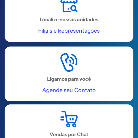
Praça Governador Benedito
Valadares, 83 - B - Centro
Localize nossas unidades
Acessar
Filiais e Representações
REGIÃO SUDESTE
Universidade Corporativa
Alterdata
Rua Prefeito Sebastião Teixeira, 323
Ligamos para você
- Centro
Agende seu Contato
Acessar
REGIÃO SUDESTE
Unaí
Vendas por Chat
Rua Nossa Senhora do Carmo, 224,