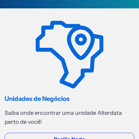
REGIÃO SUDESTE
Teófilo Otoni
Av. Luiz Boali, 308 - sala 102 -
Centro
Acessar
REGIÃO SUDESTE
Sorocaba
Unidades de Negócios
Rua Eugênio Rabello, 98, Quadra D
Lote 15 - Jardim Embaixador.
Saiba onde encontrar uma unidade Alterdata
Acessar
perto de você!