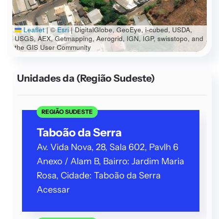
Leaflet
|
©
Esri
| DigitalGlobe, GeoEye, i-cubed, USDA,
USGS, AEX, Getmapping, Aerogrid, IGN, IGP, swisstopo, and
the GIS User Community
Unidades da
(Região Sudeste)
REGIÃO SUDESTE
Taboão da Serra
Av. Vida Nova, 28, Sala 602, Pavlh 6
Anexo / Alam B, Bairro: Jardim Maria
Rosa, Cidade: Taboão da Serra
Acessar