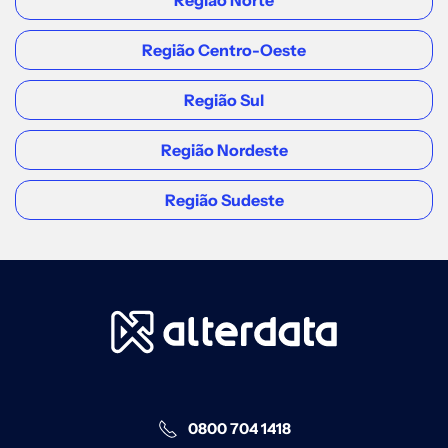
Região Norte
REGIÃO SUDESTE
Sete Lagoas
Região Centro-Oeste
Av. Getúlio Vargas, 191 - Sala 03 -
Região Sul
Centro
Acessar
Região Nordeste
Região Sudeste
REGIÃO SUDESTE
São Paulo (Prosoft )
Rua Antônio de Godói, 88, Andar 11,
Sala 06 - Centro
Acessar
REGIÃO SUDESTE
0800 704 1418
São Paulo - Sul (Prosoft )