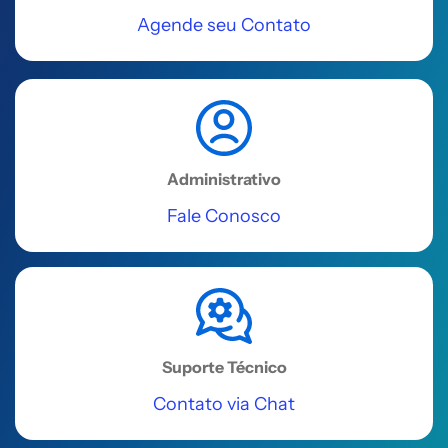
SL 4C - Centro
Agende seu Contato
Acessar
REGIÃO SUDESTE
Uberlândia
Administrativo
Av. Floriano Peixoto, 615 - Salas 706
Fale Conosco
e 707, Centro
Acessar
REGIÃO SUDESTE
Uberaba
Suporte Técnico
Rua Álvares Cabral, 110
Contato via Chat
Acessar