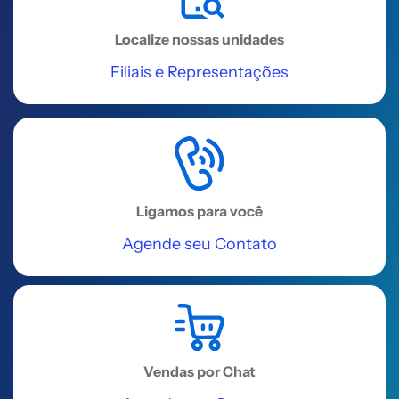
Valadares, 83 - B - Centro
Localize nossas unidades
Acessar
Filiais e Representações
REGIÃO SUDESTE
Universidade Corporativa
Alterdata
Rua Prefeito Sebastião Teixeira, 323
Ligamos para você
- Centro
Agende seu Contato
Acessar
REGIÃO SUDESTE
Unaí
Vendas por Chat
Rua Nossa Senhora do Carmo, 224,