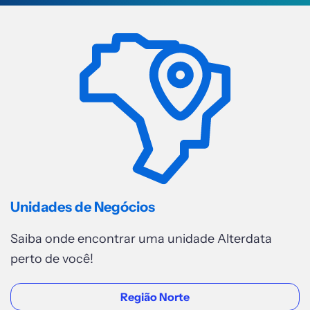
REGIÃO SUDESTE
Teófilo Otoni
Av. Luiz Boali, 308 - sala 102 -
Centro
Acessar
REGIÃO SUDESTE
Sorocaba
Unidades de Negócios
Rua Eugênio Rabello, 98, Quadra D
Lote 15 - Jardim Embaixador.
Saiba onde encontrar uma unidade Alterdata
Acessar
perto de você!
Região Norte
REGIÃO SUDESTE