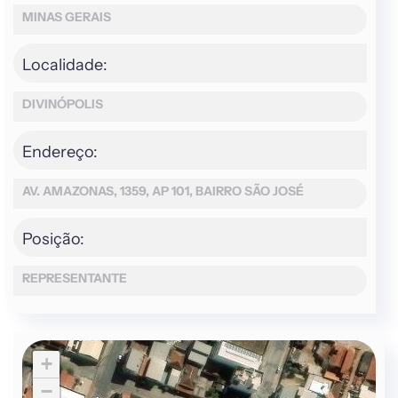
MINAS GERAIS
Localidade:
DIVINÓPOLIS
Endereço:
AV. AMAZONAS, 1359, AP 101, BAIRRO SÃO JOSÉ
Posição:
REPRESENTANTE
+
−