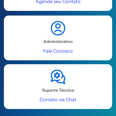
SL 4C - Centro
Agende seu Contato
Acessar
REGIÃO SUDESTE
Uberlândia
Administrativo
Av. Floriano Peixoto, 615 - Salas 706
Fale Conosco
e 707, Centro
Acessar
REGIÃO SUDESTE
Uberaba
Suporte Técnico
Rua Álvares Cabral, 110
Contato via Chat
Acessar