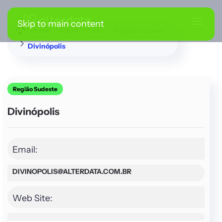
Skip to main content
Home
Sobre
Filiais
Região Sudeste
Divinópolis
Região Sudeste
Divinópolis
Email:
DIVINOPOLIS@ALTERDATA.COM.BR
Web Site: