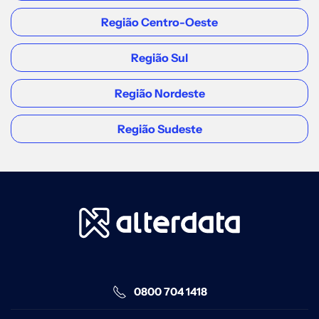
Sete Lagoas
Região Centro-Oeste
Av. Getúlio Vargas, 191 - Sala 03 -
Região Sul
Centro
Acessar
Região Nordeste
Região Sudeste
REGIÃO SUDESTE
São Paulo (Prosoft )
Rua Antônio de Godói, 88, Andar 11,
Sala 06 - Centro
Acessar
REGIÃO SUDESTE
0800 704 1418
São Paulo - Sul (Prosoft )