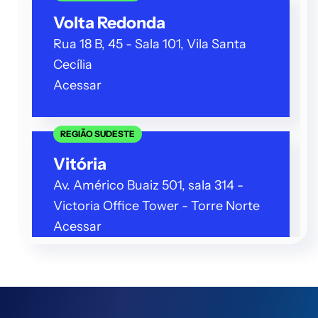
Volta Redonda
Rua 18 B, 45 - Sala 101, Vila Santa
Cecília
Acessar
REGIÃO SUDESTE
Vitória
Av. Américo Buaiz 501, sala 314 -
Victoria Office Tower - Torre Norte
Acessar
REGIÃO SUDESTE
Vitória