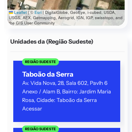
Leaflet
|
©
Esri
| DigitalGlobe, GeoEye, i-cubed, USDA,
USGS, AEX, Getmapping, Aerogrid, IGN, IGP, swisstopo, and
the GIS User Community
Unidades da
(Região Sudeste)
REGIÃO SUDESTE
Taboão da Serra
Av. Vida Nova, 28, Sala 602, Pavlh 6
Anexo / Alam B, Bairro: Jardim Maria
Rosa, Cidade: Taboão da Serra
Acessar
REGIÃO SUDESTE