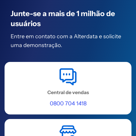
Rua Itaciba, Nº 135, Sala 707 C, Sala
Junte-se a mais de
708 C, Praia de Itaparica - Vila
1 milhão de
Velha, ES
usuários
Acessar
Entre em contato com a Alterdata
e solicite
uma demonstração.
REGIÃO SUDESTE
Vila Velha (Prosoft )
Rua Jose Celso Claudio, 833 - Sala
209 - Jardim Camburi
Acessar
Central de vendas
0800 704 1418
REGIÃO SUDESTE
Varginha
Praça Governador Benedito