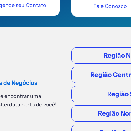
gende seu Contato
Fale Conosco
Região N
Região Cent
s de Negócios
Região 
de encontrar uma
lterdata perto de você!
Região No