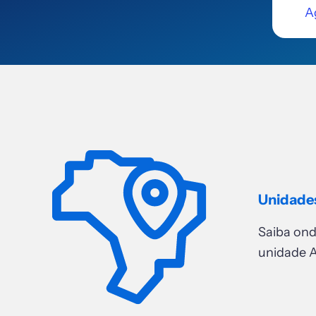
A
Unidade
Saiba on
unidade A