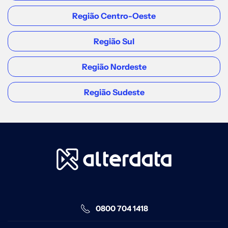
Sete Lagoas
Região Centro-Oeste
Av. Getúlio Vargas, 191 - Sala 03 -
Região Sul
Centro
Acessar
Região Nordeste
Região Sudeste
REGIÃO SUDESTE
São Paulo (Prosoft )
Rua Antônio de Godói, 88, Andar 11,
Sala 06 - Centro
Acessar
REGIÃO SUDESTE
0800 704 1418
São Paulo - Sul (Prosoft )