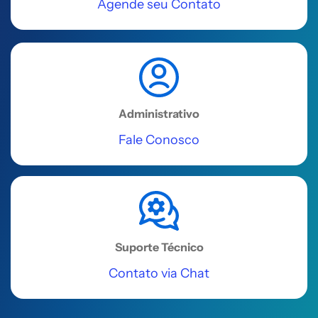
SL 4C - Centro
Agende seu Contato
Acessar
REGIÃO SUDESTE
Uberlândia
Administrativo
Av. Floriano Peixoto, 615 - Salas 706
Fale Conosco
e 707, Centro
Acessar
REGIÃO SUDESTE
Uberaba
Suporte Técnico
Rua Álvares Cabral, 110
Contato via Chat
Acessar