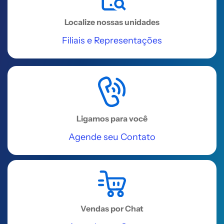
Valadares, 83 - B - Centro
Localize nossas unidades
Acessar
Filiais e Representações
REGIÃO SUDESTE
Universidade Corporativa
Alterdata
Rua Prefeito Sebastião Teixeira, 323
Ligamos para você
- Centro
Agende seu Contato
Acessar
REGIÃO SUDESTE
Unaí
Vendas por Chat
Rua Nossa Senhora do Carmo, 224,