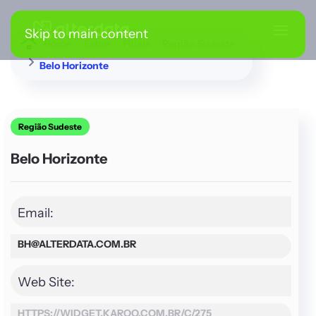
Skip to main content
Home
Sobre
Filiais
Região Sudeste
Belo Horizonte
Região Sudeste
Belo Horizonte
Email:
BH@ALTERDATA.COM.BR
Web Site:
HTTPS://WIDGET.KAROO.COM.BR/C/275