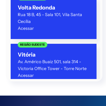
Volta Redonda
Rua 18 B, 45 - Sala 101, Vila Santa
Cecília
Acessar
REGIÃO SUDESTE
Vitória
Av. Américo Buaiz 501, sala 314 -
Victoria Office Tower - Torre Norte
Acessar
REGIÃO SUDESTE
Vitória