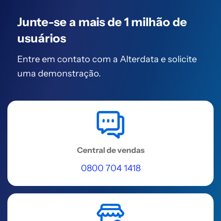
Rua Itaciba, Nº 135, Sala 707 C, Sala
Junte-se a mais de
708 C, Praia de Itaparica - Vila
1 milhão de
Velha, ES
usuários
Acessar
Entre em contato com a Alterdata
e solicite
uma demonstração.
REGIÃO SUDESTE
Vila Velha (Prosoft )
Rua Jose Celso Claudio, 833 - Sala
209 - Jardim Camburi
Acessar
Central de vendas
0800 704 1418
REGIÃO SUDESTE
Varginha
Praça Governador Benedito