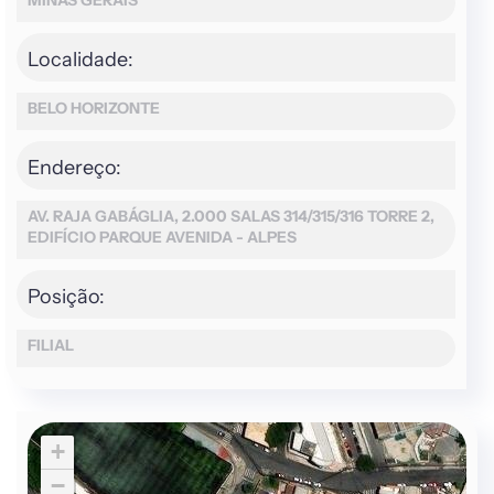
MINAS GERAIS
Localidade:
BELO HORIZONTE
Endereço:
AV. RAJA GABÁGLIA, 2.000 SALAS 314/315/316 TORRE 2,
EDIFÍCIO PARQUE AVENIDA - ALPES
Posição:
FILIAL
+
−