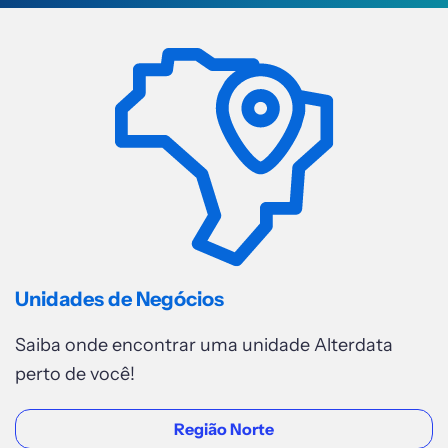
REGIÃO SUDESTE
Teófilo Otoni
Av. Luiz Boali, 308 - sala 102 -
Centro
Acessar
REGIÃO SUDESTE
Sorocaba
Unidades de Negócios
Rua Eugênio Rabello, 98, Quadra D
Lote 15 - Jardim Embaixador.
Saiba onde encontrar uma unidade Alterdata
Acessar
perto de você!
Região Norte
REGIÃO SUDESTE