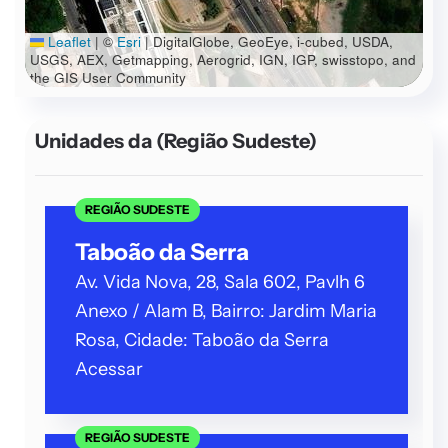
Leaflet
|
©
Esri
| DigitalGlobe, GeoEye, i-cubed, USDA,
USGS, AEX, Getmapping, Aerogrid, IGN, IGP, swisstopo, and
the GIS User Community
Unidades da
(Região Sudeste)
REGIÃO SUDESTE
Taboão da Serra
Av. Vida Nova, 28, Sala 602, Pavlh 6
Anexo / Alam B, Bairro: Jardim Maria
Rosa, Cidade: Taboão da Serra
Acessar
REGIÃO SUDESTE