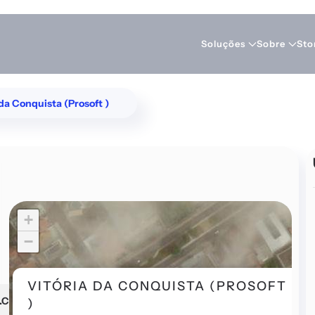
Soluções
Sobre
Sto
 da Conquista (Prosoft )
+
−
×
VITÓRIA DA CONQUISTA (PROSOFT
.COM
)