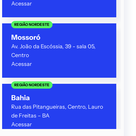
Acessar
REGIÃO NORDESTE
Mossoró
Av. João da Escóssia, 39 - sala 05,
Centro
Acessar
REGIÃO NORDESTE
Bahia
Rua das Pitangueiras, Centro, Lauro
de Freitas – BA
Acessar