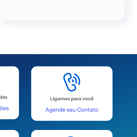
REGIÃO NORDESTE
Vitória da Conquista
(Prosoft )
Avenida Péricles Gusmão, 08 -
Candeias
Acessar
REGIÃO NORDESTE
Vitória da Conquista
ades
Ligamos para você
Avenida Olívia Flores, 28, Bairro
ções
Agende seu Contato
Candeias
Acessar