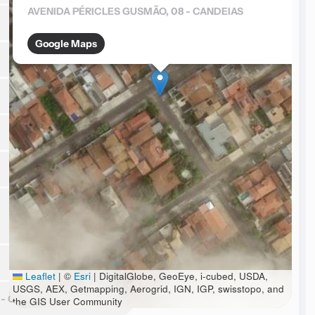
AVENIDA PÉRICLES GUSMÃO, 08 - CANDEIAS
Google Maps
Leaflet
|
©
Esri
| DigitalGlobe, GeoEye, i-cubed, USDA,
USGS, AEX, Getmapping, Aerogrid, IGN, IGP, swisstopo, and
 - CANDEIAS
the GIS User Community