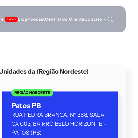
re
Blog
Podcast
Central do Cliente
Contato
Unidades da
(Região Nordeste)
REGIÃO NORDESTE
Patos PB
RUA PEDRA BRANCA, Nº 368, SALA
CX 003, BAIRRO BELO HORIZONTE -
PATOS (PB)