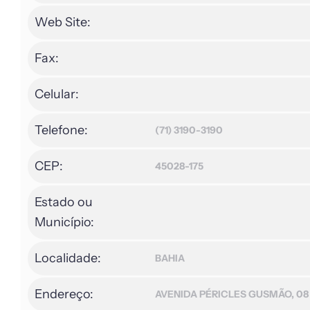
Web Site:
Fax:
Celular:
Telefone:
(71) 3190-3190
CEP:
45028-175
Estado ou
Município:
Localidade:
BAHIA
Endereço:
AVENIDA PÉRICLES GUSMÃO, 08