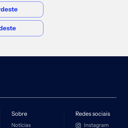
REGIÃO NORDESTE
rdeste
Salvador
Edif Hangar Business Park - Av. Luís
deste
Viana Filho, 13223 - Hangar 1, sala 715
e 716 - São Cristóvão, Salvador - BA,
41500-300
Acessar
REGIÃO NORDESTE
Recife
R. Padre Carapuceiro, 968 - Boa
Viagem, Sala 302
Sobre
Redes sociais
Acessar
Notícias
Instagram