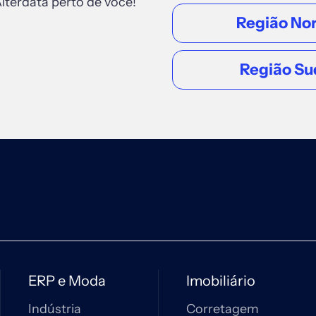
lterdata perto de você!
Região No
Região Su
ERP e Moda
Imobiliário
Indústria
Corretagem