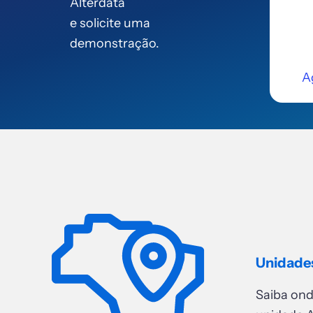
Alterdata
e solicite uma
demonstração.
A
Unidade
Saiba on