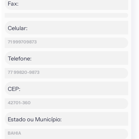
Fax:
Celular:
71 999709873
Telefone:
77 99820-9873
CEP:
42701-360
Estado ou Município:
BAHIA