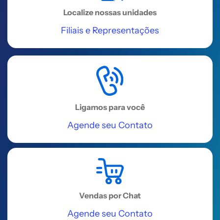
bairro PORENQUANTO
Localize nossas unidades
Acessar
Filiais e Representações
REGIÃO NORDESTE
São Luís
Av. Coronel Colares Moreira, 32,
Sala 821 LT 03-A, Ed. Business
Ligamos para você
Center Renascença, bairro Jardim
Agende seu Contato
Renascença
Acessar
REGIÃO NORDESTE
Salvador
Vendas por Chat
Edif Hangar Business Park - Av. Luís
Agende seu Contato