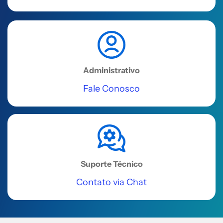
Viana Filho, 13223 - Hangar 1, sala
715 e 716 - São Cristóvão, Salvador -
BA, 41500-300
Acessar
Administrativo
REGIÃO NORDESTE
Fale Conosco
Recife
R. Padre Carapuceiro, 968 - Boa
Viagem, Sala 302
Acessar
Suporte Técnico
Contato via Chat
REGIÃO NORDESTE
Petrolina
Avenida das Nações, 279 A, SL,