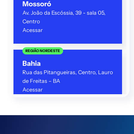
Mossoró
Av. João da Escóssia, 39 - sala 05,
Centro
Acessar
REGIÃO NORDESTE
Bahia
Rua das Pitangueiras, Centro, Lauro
de Freitas – BA
Acessar
REGIÃO NORDESTE
Vitória da Conquista
(Prosoft )