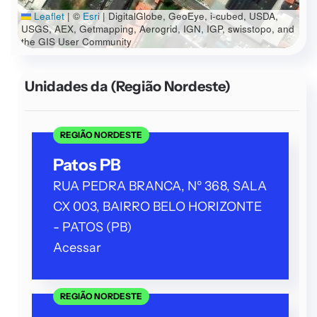
Leaflet
|
©
Esri
| DigitalGlobe, GeoEye, i-cubed, USDA,
USGS, AEX, Getmapping, Aerogrid, IGN, IGP, swisstopo, and
the GIS User Community
Unidades da
(Região Nordeste)
REGIÃO NORDESTE
Patos PB
RUA PEDRA BRANCA, Nº 368, SALA
CX 003, BAIRRO BELO HORIZONTE
- PATOS (PB)
Acessar
REGIÃO NORDESTE