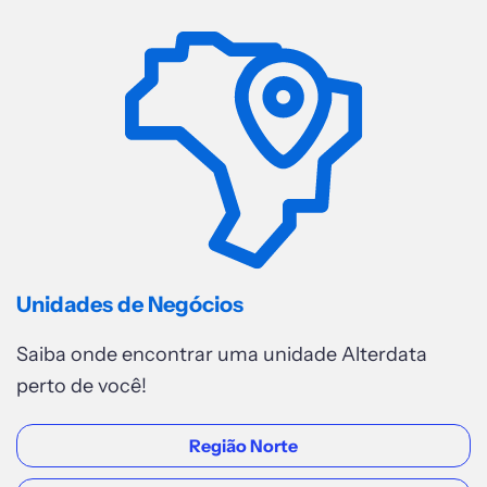
Gercino Coelho
Acessar
REGIÃO NORDESTE
Natal
Av. Deodoro da Fonseca, 528 1º
Andar - Cidade Alta Cep: 59025-
060 - Natal - RN
Acessar
Unidades de Negócios
Saiba onde encontrar uma unidade Alterdata
REGIÃO NORDESTE
perto de você!
Maceió (Prosoft )
Região Norte
Avenida Menino Marcelo, 9350 -
Letra A - Serraria