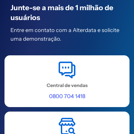
Junte-se a mais de
1 milhão de
Avenida Péricles Gusmão, 08 -
Candeias
usuários
Acessar
Entre em contato com a Alterdata
e solicite
uma demonstração.
REGIÃO NORDESTE
Vitória da Conquista
Avenida Olívia Flores, 28, Bairro
Candeias
Acessar
Central de vendas
0800 704 1418
REGIÃO NORDESTE
Teresina
Av 2, 911 - Marechal Castelo Branco,