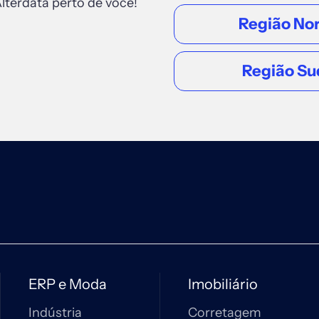
lterdata perto de você!
Região No
Região Su
ERP e Moda
Imobiliário
Indústria
Corretagem