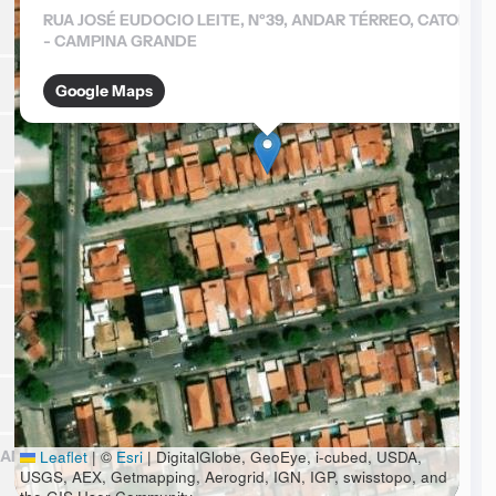
RUA JOSÉ EUDOCIO LEITE, Nº39, ANDAR TÉRREO, CATOLE
- CAMPINA GRANDE
Google Maps
, ANDAR TÉRREO, CATOLE -
Leaflet
|
©
Esri
| DigitalGlobe, GeoEye, i-cubed, USDA,
USGS, AEX, Getmapping, Aerogrid, IGN, IGP, swisstopo, and