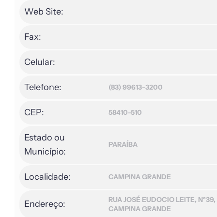
Web Site:
Fax:
Celular:
Telefone:
(83) 99613-3200
CEP:
58410-510
Estado ou
PARAÍBA
Município:
Localidade:
CAMPINA GRANDE
RUA JOSÉ EUDOCIO LEITE, Nº39
Endereço:
CAMPINA GRANDE