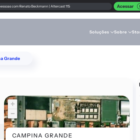
Acessar
 com Renato Beckmann | Altercast 115
Soluções
Sobre
Sto
a Grande
+
−
CAMPINA GRANDE