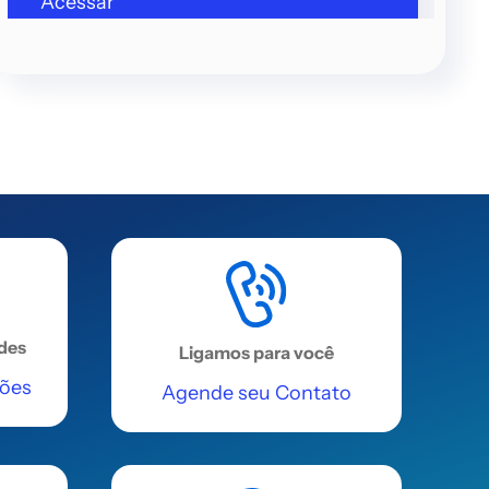
Acessar
REGIÃO NORDESTE
Vitória da Conquista
(Prosoft )
Avenida Péricles Gusmão, 08 -
Candeias
Acessar
REGIÃO NORDESTE
ades
Ligamos para você
Vitória da Conquista
ções
Agende seu Contato
Avenida Olívia Flores, 28, Bairro
Candeias
Acessar