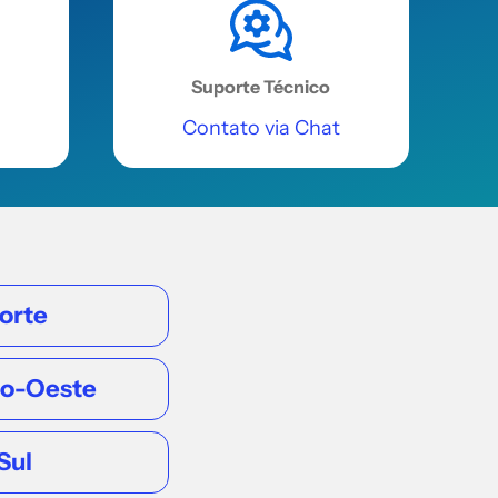
REGIÃO NORDESTE
Suporte Técnico
Teresina
Contato via Chat
Av 2, 911 - Marechal Castelo Branco,
bairro PORENQUANTO
Acessar
REGIÃO NORDESTE
orte
São Luís
Av. Coronel Colares Moreira, 32, Sala
ro-Oeste
821 LT 03-A, Ed. Business Center
Renascença, bairro Jardim
Renascença
Sul
Acessar