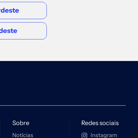
rdeste
REGIÃO NORDESTE
deste
Salvador
Edif Hangar Business Park - Av. Luís
Viana Filho, 13223 - Hangar 1, sala 715
e 716 - São Cristóvão, Salvador - BA,
41500-300
Acessar
REGIÃO NORDESTE
Recife
R. Padre Carapuceiro, 968 - Boa
Sobre
Redes sociais
Viagem, Sala 302
Notícias
Instagram