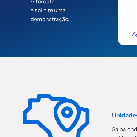
Alterdata
e solicite uma
demonstração.
A
Unidade
Saiba on