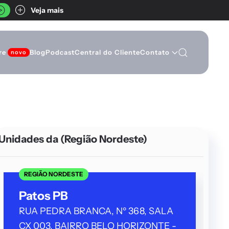
Veja mais
re
Blog
Podcast
Central do Cliente
Contato
Unidades da
(Região Nordeste)
REGIÃO NORDESTE
Patos PB
RUA PEDRA BRANCA, Nº 368, SALA
×
CX 003, BAIRRO BELO HORIZONTE -