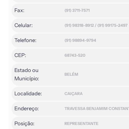
Fax:
(91) 3711-7571
Celular:
(91) 98318-8912 / (91) 99175-2497
Telefone:
(91) 98894-9794
CEP:
68743-520
Estado ou
BELÉM
Município:
Localidade:
CAIÇARA
Endereço:
TRAVESSA BENJAMIM CONSTANT,
Posição:
REPRESENTANTE