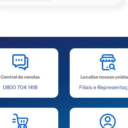
Central de vendas
Localize nossas unid
0800 704 1418
Filiais e Representa