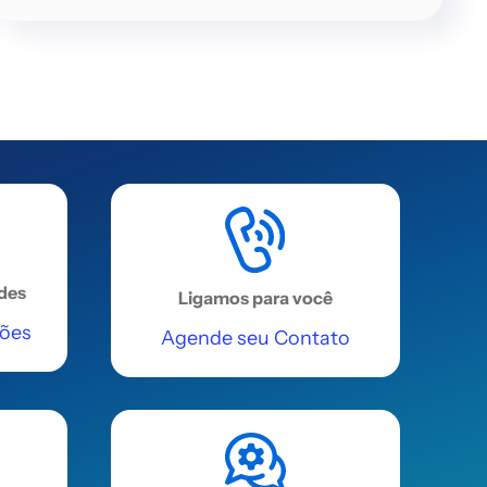
Avenida Sete de Setembro, 1925, 1º
andar, Sala 06, Nossa Senhora das
Graças.
Acessar
REGIÃO NORTE
Palmas (Prosoft )
Rua Joaquim Leão Cruvinel QD:48
ades
Ligamos para você
LT:1118-B - Residencial Interlagos .
ções
Agende seu Contato
Acessar
REGIÃO NORTE
Manaus