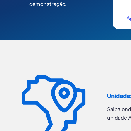
demonstração.
A
Unidade
Saiba on
unidade A