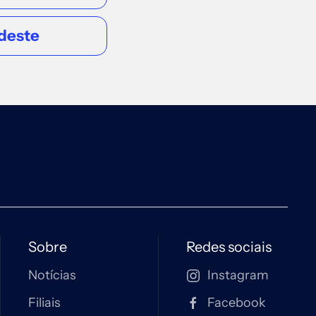
Travessa São Pedro, 566 - Edifício
Carajas, Sala 902
deste
Acessar
Sobre
Redes sociais
Notícias
Instagram
Filiais
Facebook