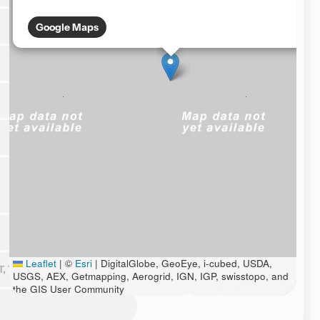
Google Maps
Leaflet
|
©
Esri
| DigitalGlobe, GeoEye, i-cubed, USDA,
 706 - ALTOS - CAIÇARA
USGS, AEX, Getmapping, Aerogrid, IGN, IGP, swisstopo, and
the GIS User Community