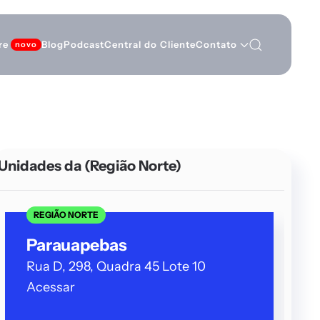
re
Blog
Podcast
Central do Cliente
Contato
Unidades da
(Região Norte)
REGIÃO NORTE
Parauapebas
Rua D, 298, Quadra 45 Lote 10
×
Acessar