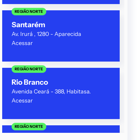
REGIÃO NORTE
Santarém
Av. Irurá , 1280 - Aparecida
Acessar
REGIÃO NORTE
Rio Branco
Avenida Ceará - 388, Habitasa.
Acessar
REGIÃO NORTE
Porto Velho