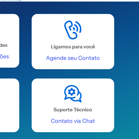
ades
Ligamos para você
ções
Agende seu Contato
Suporte Técnico
Contato via Chat