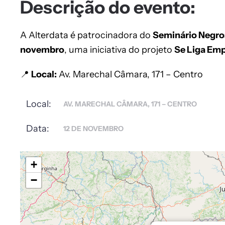
Descrição do evento:
A Alterdata é patrocinadora do
Seminário Negro
novembro
, uma iniciativa do projeto
Se Liga Emp
📍
Local:
Av. Marechal Câmara, 171 – Centro
Local:
AV. MARECHAL CÂMARA, 171 – CENTRO
Data:
12 DE NOVEMBRO
+
−