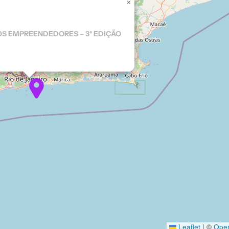
×
S EMPREENDEDORES – 3ª EDIÇÃO
Leaflet
|
©
Ope