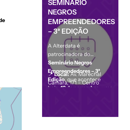
SEMINÁRIO
NEGROS
 de
EMPREENDEDORES
– 3ª EDIÇÃO
A Alterdata é
patrocinadora do
Seminário Negros
Empreendedores – 3ª
📍
Local:
Av. Marechal
Edição
, que acontece
Câmara, 171 – Centro
hoje,
12 de novembro
, uma
iniciativa do projeto
Se
Liga Empresário
.