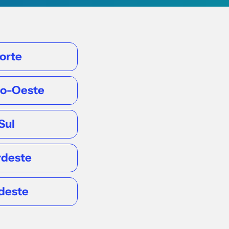
orte
ro-Oeste
Sul
rdeste
deste