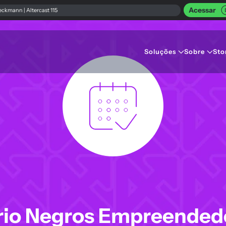
Acessar
ercast 115
Soluções
Sobre
Sto
io Negros Empreendedo