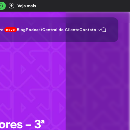
Veja mais
re
Blog
Podcast
Central do Cliente
Contato
res – 3ª