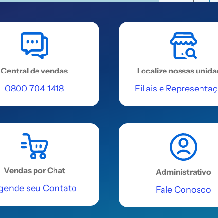
Central de vendas
Localize nossas unid
0800 704 1418
Filiais e Representa
Vendas por Chat
Administrativo
gende seu Contato
Fale Conosco