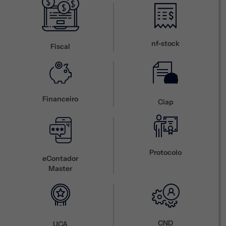
nf-stock
Fiscal
Financeiro
Ciap
Protocolo
eContador
Master
CND
UCA