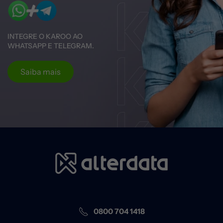
INTEGRE O KAROO AO
WHATSAPP E TELEGRAM.
Saiba mais
0800 704 1418